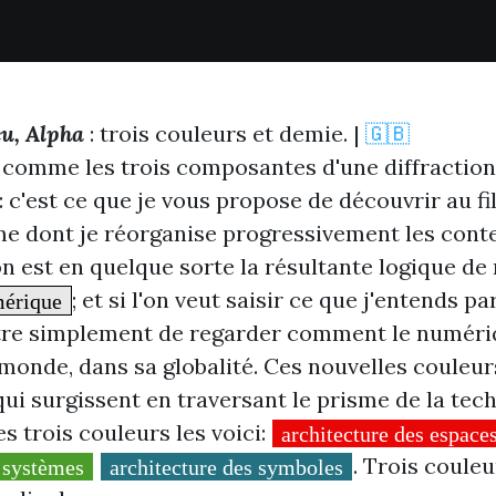
eu, Alpha
: trois couleurs et demie. |
🇬🇧
 comme les trois composantes d'une diffraction
: c'est ce que je vous propose de découvrir au fi
me dont je réorganise progressivement les conte
ion est en quelque sorte la résultante logique d
; et si l'on veut saisir ce que j'entends par
mérique
-être simplement de regarder comment le numér
monde, dans sa globalité. Ces nouvelles couleur
qui surgissent en traversant le prisme de la tec
s trois couleurs les voici:
architecture des espace
. Trois couleu
s systèmes
architecture des symboles