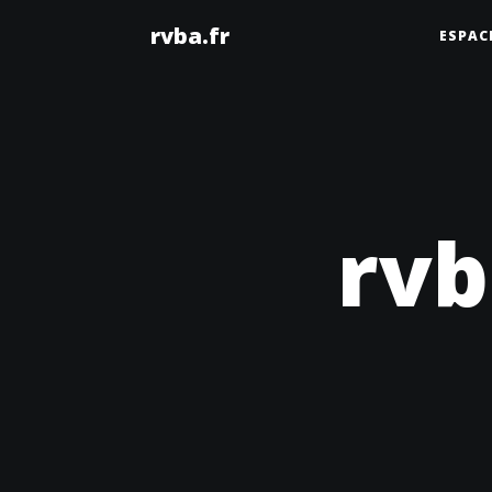
rvba.fr
ESPAC
rvb