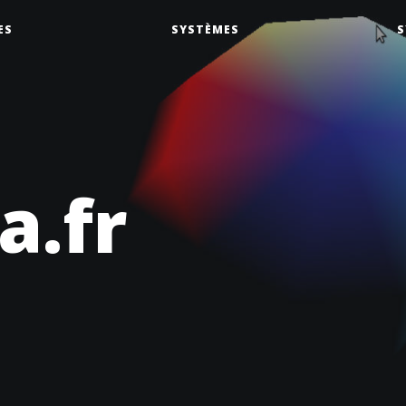
ES
SYSTÈMES
S
a.fr