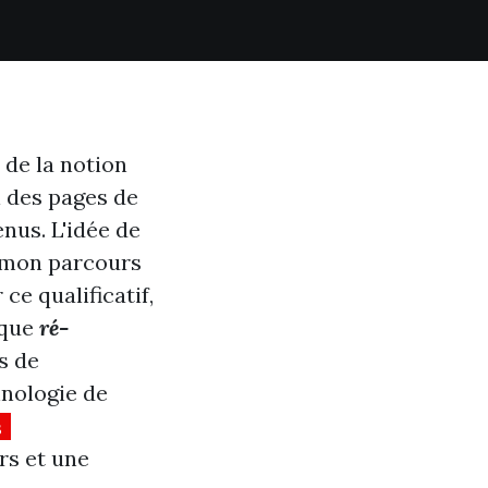
 de la notion
l des pages de
nus. L'idée de
e mon parcours
 ce qualificatif,
ique
ré-
s de
hnologie de
s
rs et une